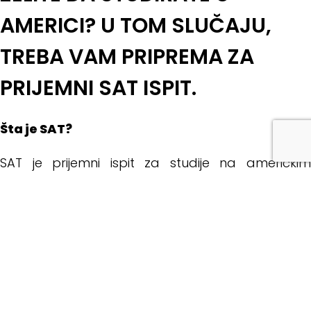
AMERICI? U TOM SLUČAJU,
TREBA VAM PRIPREMA ZA
PRIJEMNI SAT ISPIT.
Šta je SAT?
SAT je prijemni ispit za studije na američkim
univerzitetima, i predstavlja standarizovani test
kojeg polažu američki državljani, kao i potencijalni
studenti iz drugih zemalja (koji polažu i TOEFL).
Postoje SAT General i SAT Subject testovi. Ovaj ispit
nije nužno procena znanja engleskog jezika, već
veština rešavanja zadataka iz mnogih oblasti.
Koristi se multiple choice tehnika, a testiranje se