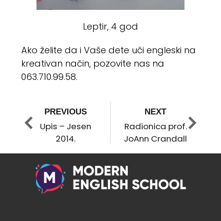
Leptir, 4 god
Ako želite da i Vaše dete uči engleski na
kreativan način, pozovite nas na
063.710.99.58.
2014.
PREVIOUS
NEXT
Upis – Jesen
Radionica prof.
2014.
JoAnn Crandall