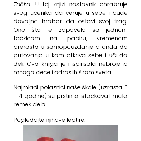
Tačka
. U toj knjizi nastavnik ohrabruje
svog učenika da veruje u sebe i bude
dovoljno hrabar da ostavi svoj trag.
Ono što je započelo sa jednom
tačkicom na papiru, vremenom
prerasta u samopouzdanje a onda do
putovanja u kom otkriva sebe i uči da
deli. Ova knjiga je inspirisala nebrojeno
mnogo dece i odraslih širom sveta.
Najmlađi polaznici naše škole (uzrasta 3
– 4 godine) su prstima istačkavali mala
remek dela.
Pogledajte njihove leptire.