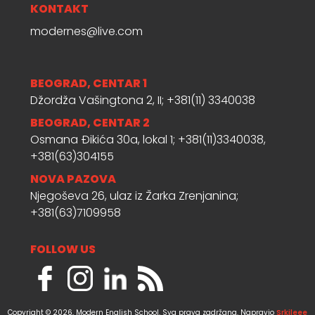
KONTAKT
modernes@live.com
BEOGRAD, CENTAR 1
Džordža Vašingtona 2, II; +381(11) 3340038
BEOGRAD, CENTAR 2
Osmana Đikića 30a, lokal 1; +381(11)3340038,
+381(63)304155
NOVA PAZOVA
Njegoševa 26, ulaz iz Žarka Zrenjanina;
+381(63)7109958
FOLLOW US
Copyright © 2026, Modern English School. Sva prava zadržana. Napravio
Srkileee