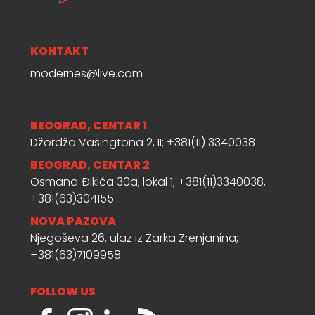
KONTAKT
modernes@live.com
BEOGRAD, CENTAR 1
Džordža Vašingtona 2, II; +381(11) 3340038
BEOGRAD, CENTAR 2
Osmana Đikića 30a, lokal 1; +381(11)3340038,
+381(63)304155
NOVA PAZOVA
Njegoševa 26, ulaz iz Žarka Zrenjanina;
+381(63)7109958
FOLLOW US