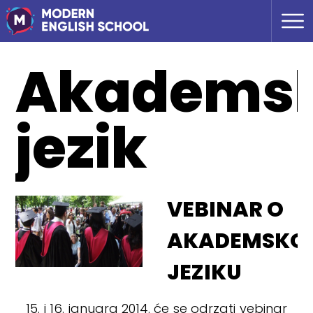
Akademsk
jezik
VEBINAR O
AKADEMSKO
JEZIKU
15. i 16. januara 2014. će se odrzati vebinar