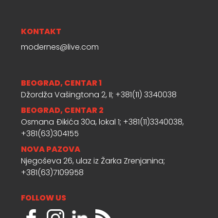
KONTAKT
modernes@live.com
BEOGRAD, CENTAR 1
Džordža Vašingtona 2, II; +381(11) 3340038
BEOGRAD, CENTAR 2
Osmana Đikića 30a, lokal 1; +381(11)3340038,
+381(63)304155
NOVA PAZOVA
Njegoševa 26, ulaz iz Žarka Zrenjanina;
+381(63)7109958
FOLLOW US