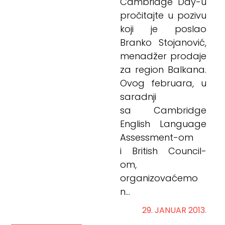
Cambridge Day-u
pročitajte u pozivu
koji je poslao
Branko Stojanović,
menadžer prodaje
za region Balkana.
Ovog februara, u
saradnji
sa Cambridge
English Language
Assessment-om
i British Council-
om,
organizovaćemo
n...
29. JANUAR 2013.