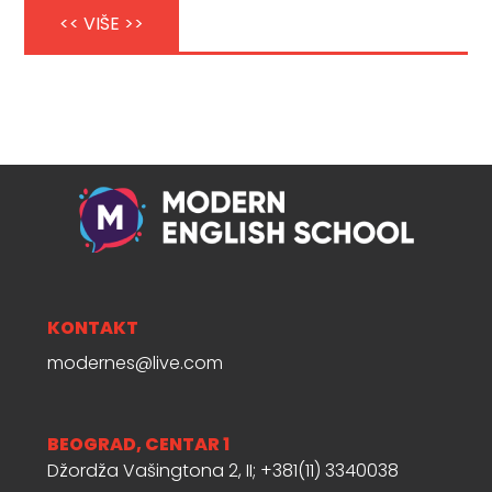
<< VIŠE >>
KONTAKT
modernes@live.com
BEOGRAD, CENTAR 1
Džordža Vašingtona 2, II; +381(11) 3340038