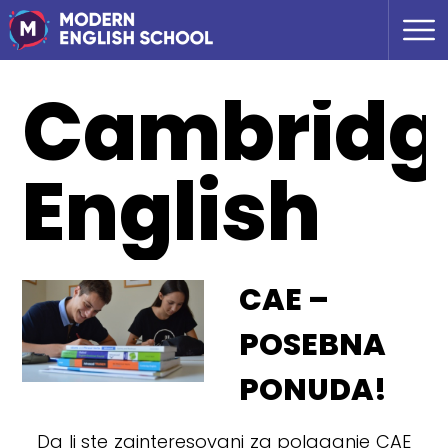
Cambridg
English
CAE –
POSEBNA
PONUDA!
Da li ste zainteresovani za polaganje CAE