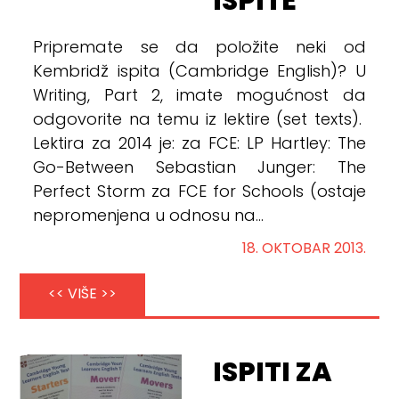
ISPITE
Pripremate se da položite neki od
Kembridž ispita (Cambridge English)? U
Writing, Part 2, imate mogućnost da
odgovorite na temu iz lektire (set texts).
Lektira za 2014 je: za FCE: LP Hartley: The
Go-Between Sebastian Junger: The
Perfect Storm za FCE for Schools (ostaje
nepromenjena u odnosu na...
18. OKTOBAR 2013.
<< VIŠE >>
ISPITI ZA