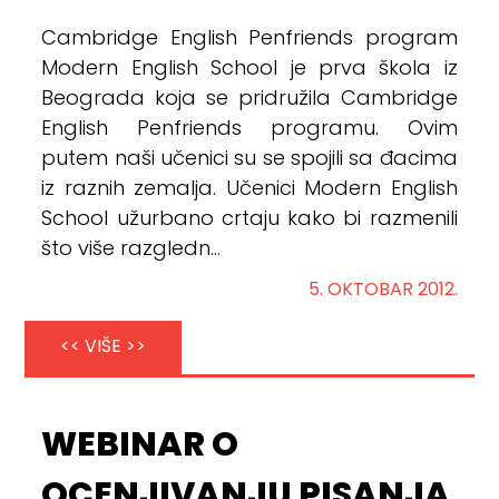
Cambridge English Penfriends program
Modern English School je prva škola iz
Beograda koja se pridružila Cambridge
English Penfriends programu. Ovim
putem naši učenici su se spojili sa đacima
iz raznih zemalja. Učenici Modern English
School užurbano crtaju kako bi razmenili
što više razgledn...
5. OKTOBAR 2012.
<< VIŠE >>
WEBINAR O
OCENJIVANJU PISANJA