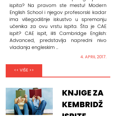
ispita? Na pravom ste mestu! Modern
English School i njegov profesorski kadar
ima višegodišnje iskustvo u spremanju
učenika za ovu vrstu ispita. Šta je CAE
ispit? CAE ispit, iliti Cambridge English:
Advanced, predstavlja napredni nivo
vladanja engleskim ...
4. APRIL 2017.
<< VIŠE >>
KNJIGE ZA
KEMBRIDŽ