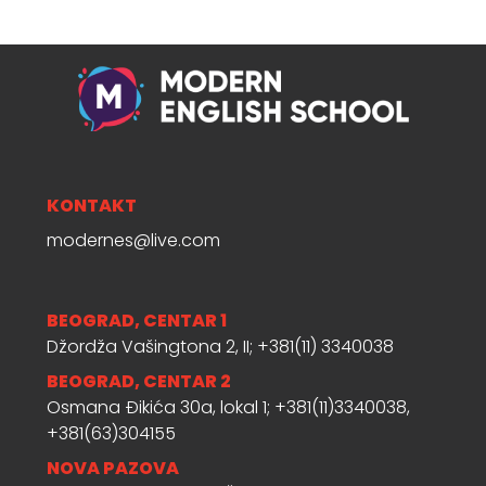
KONTAKT
modernes@live.com
BEOGRAD, CENTAR 1
Džordža Vašingtona 2, II; +381(11) 3340038
BEOGRAD, CENTAR 2
Osmana Đikića 30a, lokal 1; +381(11)3340038,
+381(63)304155
NOVA PAZOVA