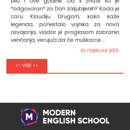
bilo i ove godine. Da li znate ko je
*odgovoran* za Dan zaljubljenih? Kada je
caru Klaudiju Drugom, kako kaže
legenda, ponestalo vojnika za nova
osvajanja, vladar je proglasom zabranio
venčanja, verujući da će muškarce ...
10. FEBRUAR 2015.
<< VIŠE >>