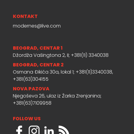
KONTAKT
modernes@live.com
BEOGRAD, CENTAR 1
Džordža Vašingtona 2, II; +381(11) 3340038
BEOGRAD, CENTAR 2
Osmana Đikića 30a, lokal 1; +381(11)3340038,
+381(63)304155
NOVA PAZOVA
Njegoševa 26, ulaz iz Žarka Zrenjanina;
+381(63)7109958
FOLLOW US