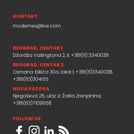
KONTAKT
modernes@live.com
BEOGRAD, CENTAR 1
Džordža Vašingtona 2, II; +381(11) 3340038
BEOGRAD, CENTAR 2
Osmana Đikića 30a, lokal 1; +381(11)3340038,
+381(63)304155
NOVA PAZOVA
Njegoševa 26, ulaz iz Žarka Zrenjanina;
+381(63)7109958
FOLLOW US