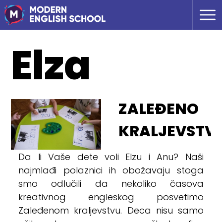
Elza
ZALEĐENO
KRALJEVSTV
Da li Vaše dete voli Elzu i Anu? Naši
najmlađi polaznici ih obožavaju stoga
smo odlučili da nekoliko časova
kreativnog engleskog posvetimo
Zaleđenom kraljevstvu. Deca nisu samo