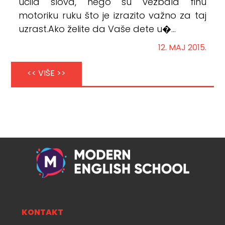
učila slova, nego su vežbala finu
motoriku ruku što je izrazito važno za taj
uzrast.Ako želite da Vaše dete u�...
12. MAJ 2015.
<< VIŠE >>
KONTAKT