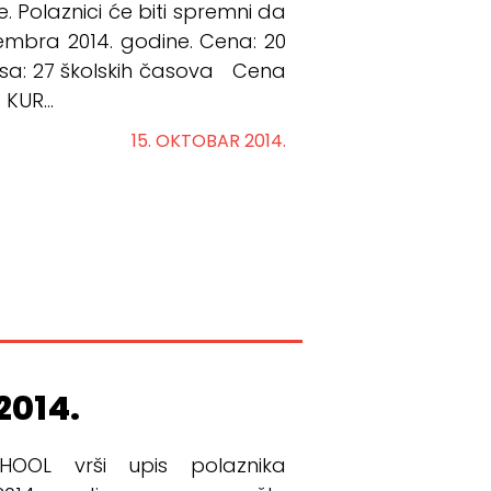
. Polaznici će biti spremni da
ecembra 2014. godine. Cena: 20
ursa: 27 školskih časova Cena
KUR...
15. OKTOBAR 2014.
2014.
OOL vrši upis polaznika