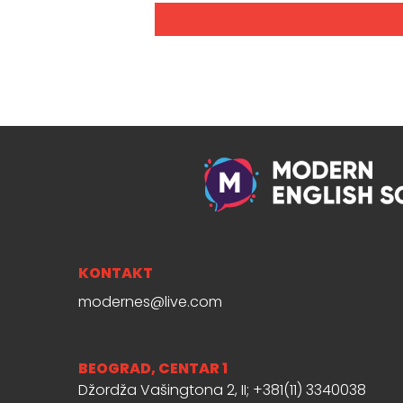
KONTAKT
modernes@live.com
BEOGRAD, CENTAR 1
Džordža Vašingtona 2, II; +381(11) 3340038