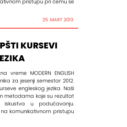
tivnom pristupu pri čemu se
25. MART 2013.
OPŠTI KURSEVI
EZIKA
ik na vreme MODERN ENGLISH
ika za jesenji semestar 2012.
rseve engleskog jezika. Naši
m metodama koje su rezultat
i iskustva u podučavanju.
 na komunikativnom pristupu