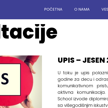
POČETNA
O NAMA
VES
tacije
UPIS – JESEN 
U toku je upis polazni
godine za decu i odra
komunikativnom pris
aktivna komunikacija
School izvode diplomira
sa višegodišnjim iskust