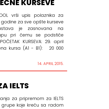
LEĆNE KURSEVE
OL vrši upis polaznika za
. godine za sve opšte kurseve
Nastava je zasnovana na
tupu pri čemu se podstiče
 POČETAK KURSEVA: 29. april
ena kursa (A1 - B1): 20 000
14. APRIL 2015.
A IELTS
ovanja za pripremom za IELTS
ve grupe koje kreću sa radom