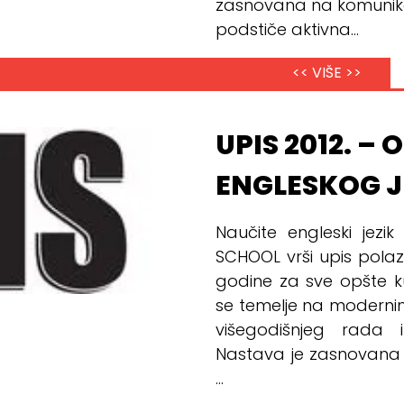
zasnovana na komunika
podstiče aktivna...
<< VIŠE >>
UPIS 2012. – 
ENGLESKOG J
Naučite engleski jez
SCHOOL vrši upis polazn
godine za sve opšte ku
se temelje na moderni
višegodišnjeg rada 
Nastava je zasnovana
...