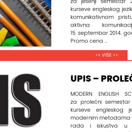
za jesenji semestar 
kurseve engleskog jez
komunikativnom pris
aktivna komunika
15. septembar 2014. god
Promo cena ...
<< VIŠE >>
UPIS – PROLE
MODERN ENGLISH SCH
za prolećni semestar
kurseve engleskog j
modernim metodama koj
rada i iskustva u 