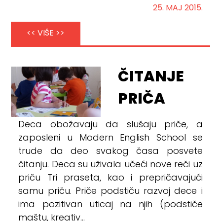
25. MAJ 2015.
<< VIŠE >>
ČITANJE
PRIČA
Deca obožavaju da slušaju priče, a
zaposleni u Modern English School se
trude da deo svakog časa posvete
čitanju. Deca su uživala učeći nove reči uz
priču Tri praseta, kao i prepričavajući
samu priču. Priče podstiču razvoj dece i
ima pozitivan uticaj na njih (podstiče
maštu, kreativ...