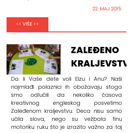
22. MAJ 2015.
<< VIŠE >>
ZALEĐENO
KRALJEVSTV
Da li Vaše dete voli Elzu i Anu? Naši
najmlađi polaznici ih obožavaju stoga
smo odlučili da nekoliko časova
kreativnog engleskog posvetimo
Zaleđenom kraljevstvu. Deca nisu samo
učila slova, nego su vežbala finu
motoriku ruku što je izrazito važno za taj