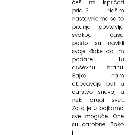
ćeš mi ispričati
priču? Našim
nastavnicima se to
pitanje postavlja
svakog časa
pošto su navikli
svoje đake da im
podare tu
duševnu hranu.
Bajke nam
obećavaju put u
carstvo snova, u
neki drugi svet.
Zato je u bajkama
sve moguće. One
su čarobne. Tako
j...