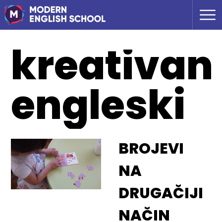
kreativan
engleski
BROJEVI
NA
DRUGAČIJI
NAČIN