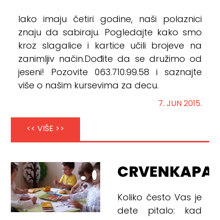
Iako imaju četiri godine, naši polaznici
znaju da sabiraju. Pogledajte kako smo
kroz slagalice i kartice učili brojeve na
zanimljiv način.Dođite da se družimo od
jeseni! Pozovite 063.710.99.58 i saznajte
više o našim kursevima za decu.
7. JUN 2015.
<< VIŠE >>
CRVENKAPA
Koliko često Vas je
dete pitalo: kad