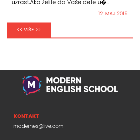
uzrast.Ako želite da Vaše dete u�...
12. MAJ 2015.
<< VIŠE >>
KONTAKT
modernes@live.com