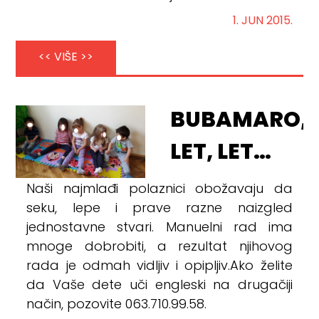
1. JUN 2015.
<< VIŠE >>
BUBAMARO,
LET, LET…
Naši najmlađi polaznici obožavaju da
seku, lepe i prave razne naizgled
jednostavne stvari. Manuelni rad ima
mnoge dobrobiti, a rezultat njihovog
rada je odmah vidljiv i opipljiv.Ako želite
da Vaše dete uči engleski na drugačiji
način, pozovite 063.710.99.58.