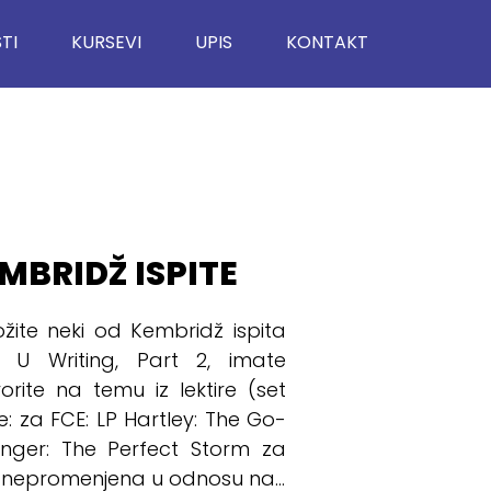
TI
KURSEVI
UPIS
KONTAKT
MBRIDŽ ISPITE
žite neki od Kembridž ispita
 U Writing, Part 2, imate
ite na temu iz lektire (set
je: za FCE: LP Hartley: The Go-
nger: The Perfect Storm za
e nepromenjena u odnosu na...