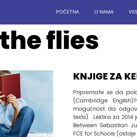
POČETNA
O NAMA
VES
 the flies
KNJIGE ZA KE
Pripremate se da polo
(Cambridge English)?
mogućnost da odgovor
texts). Lektira za 2014 
Between Sebastian Ju
FCE for Schools (ostaj