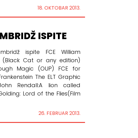
18. OKTOBAR 2013.
MBRIDŽ ISPITE
mbridž ispite FCE William
r (Black Cat or any edition)
Rough Magic (OUP) FCE for
Frankenstein The ELT Graphic
hn Rendall:A lion called
olding: Lord of the Flies(Film
26. FEBRUAR 2013.