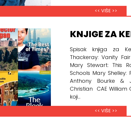
<< VIŠE >>
KNJIGE ZA KE
Spisak knjiga za Ke
Thackeray: Vanity Fai
Mary Stewart: This 
Schools Mary Shelley: 
Anthony Bourke & Jo
Christian CAE William G
koji...
<< VIŠE >>