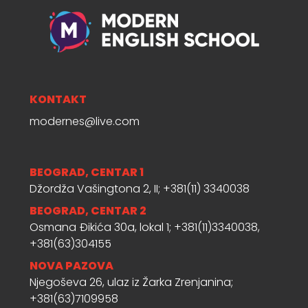
KONTAKT
modernes@live.com
BEOGRAD, CENTAR 1
Džordža Vašingtona 2, II; +381(11) 3340038
BEOGRAD, CENTAR 2
Osmana Đikića 30a, lokal 1; +381(11)3340038,
+381(63)304155
NOVA PAZOVA
Njegoševa 26, ulaz iz Žarka Zrenjanina;
+381(63)7109958