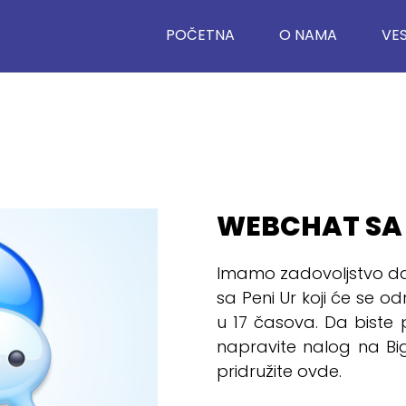
POČETNA
O NAMA
VES
WEBCHAT SA
Imamo zadovoljstvo d
sa Peni Ur koji će se od
u 17 časova. Da biste p
napravite nalog na B
pridružite ovde.