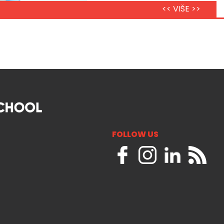
<< VIŠE >>
FOLLOW US