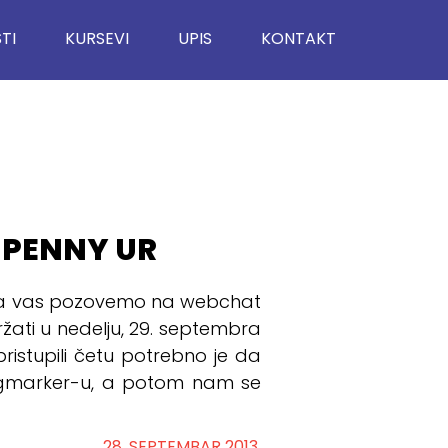
TI
KURSEVI
UPIS
KONTAKT
 PENNY UR
a vas pozovemo na webchat
ržati u nedelju, 29. septembra
ristupili četu potrebno je da
igmarker-u, a potom nam se