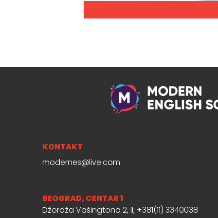
KONTAKT
modernes@live.com
BEOGRAD, CENTAR 1
Džordža Vašingtona 2, II; +381(11) 3340038