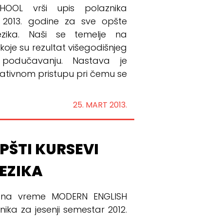
OOL vrši upis polaznika
 2013. godine za sve opšte
ezika. Naši se temelje na
e su rezultat višegodišnjeg
podučavanju. Nastava je
tivnom pristupu pri čemu se
25. MART 2013.
OPŠTI KURSEVI
EZIKA
ik na vreme MODERN ENGLISH
ika za jesenji semestar 2012.