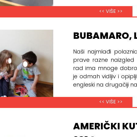
<< VIŠE >>
BUBAMARO, L
Naši najmlađi polazni
prave razne naizgled 
rad ima mnoge dobrobi
je odmah vidljiv i opipl
engleski na drugačiji na
<< VIŠE >>
AMERIČKI KU