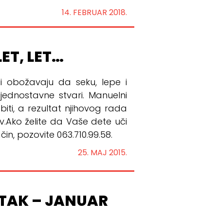
14. FEBRUAR 2018.
ET, LET…
ci obožavaju da seku, lepe i
jednostavne stvari. Manuelni
ti, a rezultat njihovog rada
jiv.Ako želite da Vaše dete uči
čin, pozovite 063.710.99.58.
25. MAJ 2015.
TAK – JANUAR