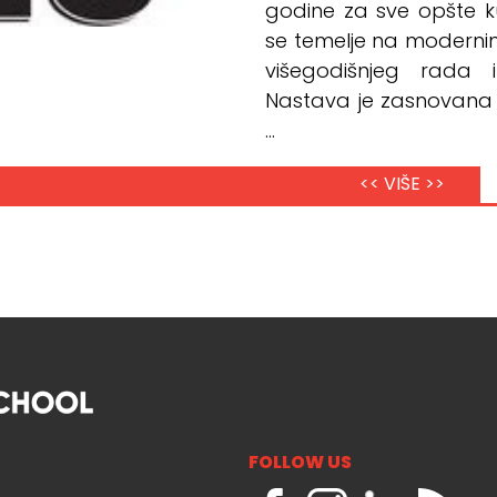
godine za sve opšte ku
se temelje na moderni
višegodišnjeg rada 
Nastava je zasnovana
...
<< VIŠE >>
FOLLOW US