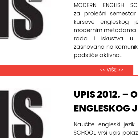
MODERN ENGLISH SCH
za prolećni semestar
kurseve engleskog j
modernim metodama koj
rada i iskustva u 
zasnovana na komunika
podstiče aktivna...
<< VIŠE >>
UPIS 2012. – 
ENGLESKOG J
Naučite engleski jez
SCHOOL vrši upis polazn