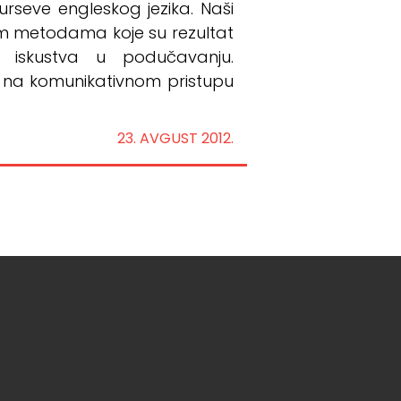
rseve engleskog jezika. Naši
m metodama koje su rezultat
i iskustva u podučavanju.
 na komunikativnom pristupu
23. AVGUST 2012.