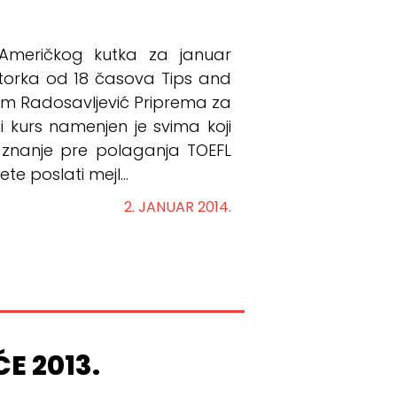
Američkog kutka za januar
utorka od 18 časova Tips and
nom Radosavljević Priprema za
i kurs namenjen je svima koji
 znanje pre polaganja TOEFL
te poslati mejl...
2. JANUAR 2014.
ĆE 2013.