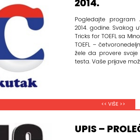
2014.
Pogledajte program 
2014. godine. Svakog 
Tricks for TOEFL sa Mi
TOEFL – četvoronedeljn
žele da provere svoje
testa. Vaše prijave može
<< VIŠE >>
UPIS – PROLE