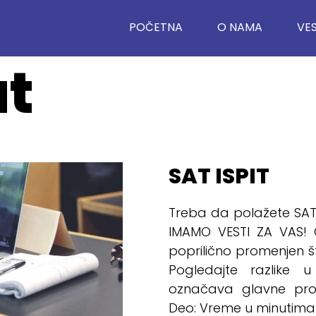
POČETNA
O NAMA
VES
at
SAT ISPIT
Treba da polažete SAT i
IMAMO VESTI ZA VAS! O
poprilično promenjen što
Pogledajte razlike
označava glavne prom
Deo: Vreme u minutima: 