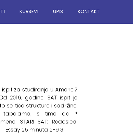
TI
KURSEVI
UPIS
KONTAKT
spit za studiranje u Americi?
d 2016. godine, SAT ispit je
 se tiče strukture i sadržine:
 u tabelama, s time da *
ene. STARI SAT: Redosled:
1 Essay 25 minuta 2-9 3 ...