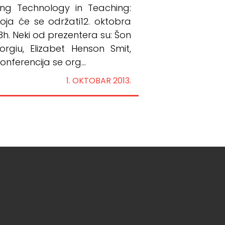
sing Technology in Teaching:
 koja će se održati12. oktobra
3h. Neki od prezentera su: Šon
orgiu, Elizabet Henson Smit,
Konferencija se org...
1. OKTOBAR 2013.