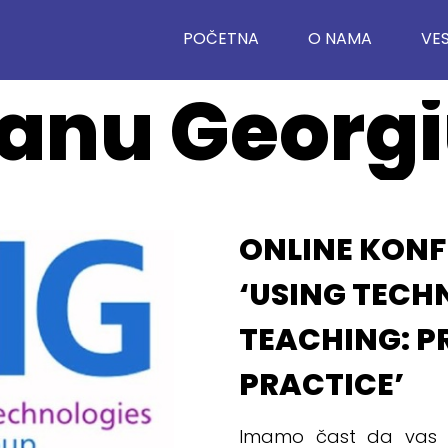
POČETNA
O NAMA
VES
oanu Georg
ONLINE KONF
‘USING TECH
TEACHING: PR
PRACTICE’
Imamo čast da vas 