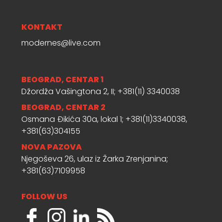
KONTAKT
modernes@live.com
BEOGRAD, CENTAR 1
Džordža Vašingtona 2, II; +381(11) 3340038
BEOGRAD, CENTAR 2
Osmana Đikića 30a, lokal 1; +381(11)3340038,
+381(63)304155
NOVA PAZOVA
Njegoševa 26, ulaz iz Žarka Zrenjanina;
+381(63)7109958
FOLLOW US