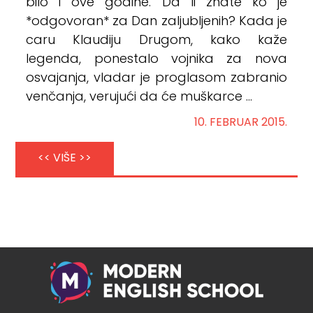
bilo i ove godine. Da li znate ko je
*odgovoran* za Dan zaljubljenih? Kada je
caru Klaudiju Drugom, kako kaže
legenda, ponestalo vojnika za nova
osvajanja, vladar je proglasom zabranio
venčanja, verujući da će muškarce ...
10. FEBRUAR 2015.
<< VIŠE >>