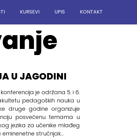
TI
KURSEVI
UPIS
KONTAKT
vanje
A U JAGODINI
nferencija je održana 5. i 6.
Fakultetu pedagoških nauka u
ake druge godine organizuje
nciju posvećenu temama u
kog jezika za učenike mlađeg
 eminenetne stručnjak...