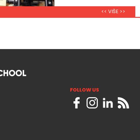
<< VIŠE >>
FOLLOW US