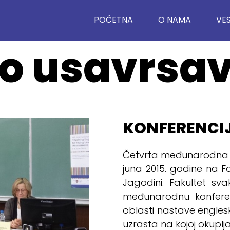
POČETNA
O NAMA
VES
o usavrsa
KONFERENCIJ
Četvrta međunarodna ko
juna 2015. godine na 
Jagodini. Fakultet sv
međunarodnu konfere
oblasti nastave engles
uzrasta na kojoj okuplja