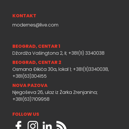
KONTAKT
modernes@live.com
BEOGRAD, CENTAR 1
Džordža Vašingtona 2, II; +381(11) 3340038
BEOGRAD, CENTAR 2
Osmana Đikića 30a, lokal 1; +381(11)3340038,
+381(63)304155
NOVA PAZOVA
Njegoševa 26, ulaz iz Žarka Zrenjanina;
+381(63)7109958
FOLLOW US