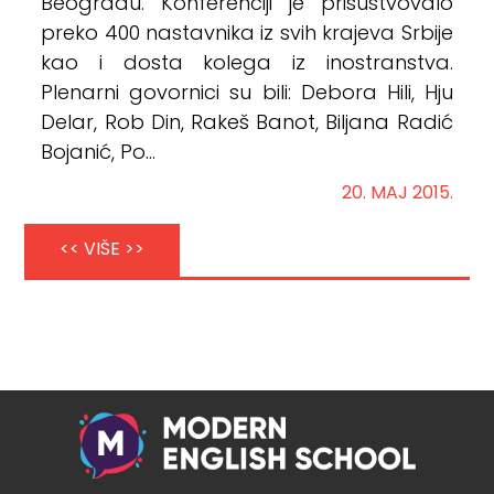
Beogradu. Konferenciji je prisustvovalo
preko 400 nastavnika iz svih krajeva Srbije
kao i dosta kolega iz inostranstva.
Plenarni govornici su bili: Debora Hili, Hju
Delar, Rob Din, Rakeš Banot, Biljana Radić
Bojanić, Po...
20. MAJ 2015.
<< VIŠE >>