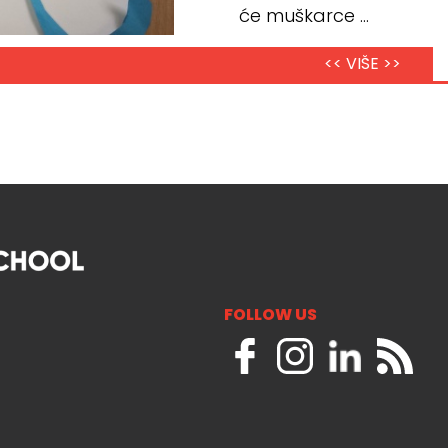
će muškarce ...
<< VIŠE >>
FOLLOW US