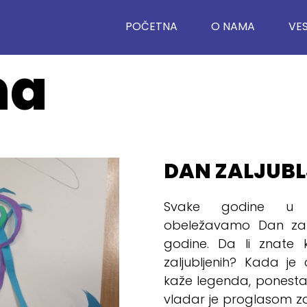
POČETNA
O NAMA
VES
na
DAN ZALJUBL
Svake godine u M
obeležavamo Dan zalju
godine. Da li znate
zaljubljenih? Kada je
kaže legenda, ponestal
vladar je proglasom za