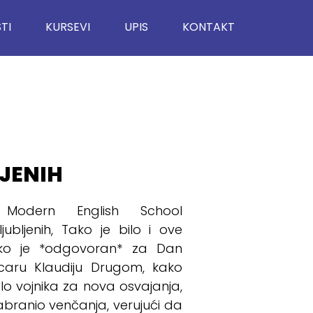
TI
KURSEVI
UPIS
KONTAKT
JENIH
odern English School
bljenih, Tako je bilo i ove
 ko je *odgovoran* za Dan
 caru Klaudiju Drugom, kako
o vojnika za nova osvajanja,
branio venčanja, verujući da