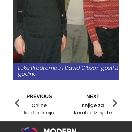
Luke Prodromou i David Gibson gosti Beogr
godine
2013.
PREVIOUS
NEXT
Online
Knjige za
konferencija
Kembridž ispite
‘Using
Technology in