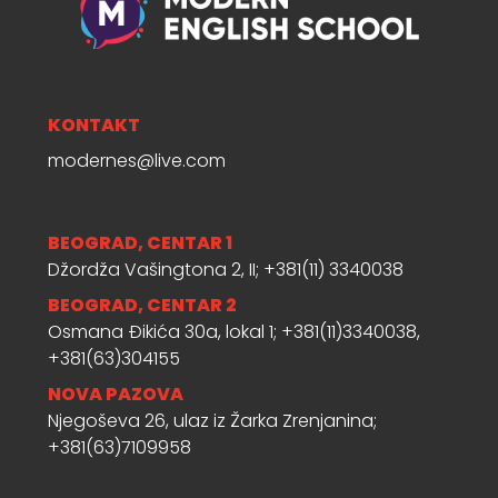
Teaching:
Principles in
Practice’
KONTAKT
modernes@live.com
BEOGRAD, CENTAR 1
Džordža Vašingtona 2, II; +381(11) 3340038
BEOGRAD, CENTAR 2
Osmana Đikića 30a, lokal 1; +381(11)3340038,
+381(63)304155
NOVA PAZOVA
Njegoševa 26, ulaz iz Žarka Zrenjanina;
+381(63)7109958