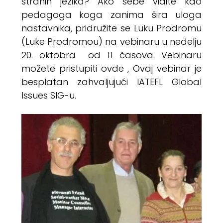
stranih jezika? Ako sebe vidite kao
pedagoga koga zanima šira uloga
nastavnika, pridružite se Luku Prodromu
(Luke Prodromou) na vebinaru u nedelju
20. oktobra od 11 časova. Vebinaru
možete pristupiti
ovde
, Ovaj vebinar je
besplatan zahvaljujući IATEFL Global
Issues SIG-u.