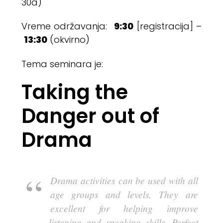
30a)
9:30
Vreme održavanja:
[registracija] –
13:30
(okvirno)
Tema seminara je:
Taking the
Danger out of
Drama
Drama activities can be used with all
age groups and levels. They are
excellent for helping improve
listening and speaking skills. Perfect