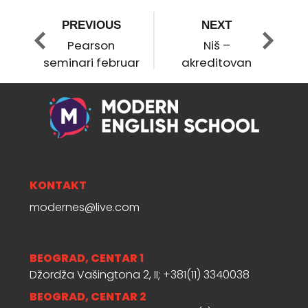
2013.
PREVIOUS
NEXT
Pearson
Niš –
seminari februar
akreditovan
2013.
seminar
KONTAKT
modernes@live.com
BEOGRAD, CENTAR 1
Džordža Vašingtona 2, II; +381(11) 3340038
BEOGRAD, CENTAR 2