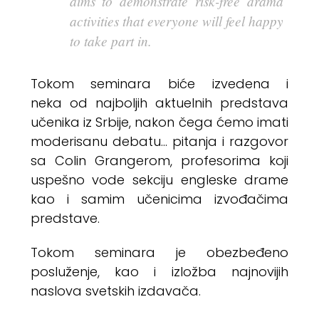
aims to demonstrate risk-free drama
activities that everyone will feel happy
to take part in.
Tokom seminara biće izvedena i
neka od najboljih aktuelnih predstava
učenika iz Srbije, nakon čega ćemo imati
moderisanu debatu… pitanja i razgovor
sa Colin Grangerom, profesorima koji
uspešno vode sekciju engleske drame
kao i samim učenicima izvođačima
predstave.
Tokom seminara je obezbeđeno
posluženje, kao i izložba najnovijih
naslova svetskih izdavača.