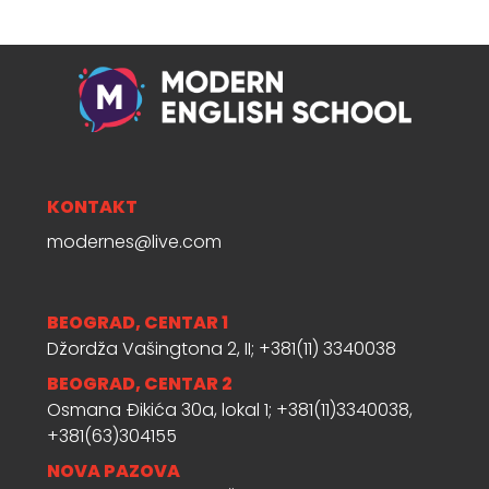
KONTAKT
modernes@live.com
BEOGRAD, CENTAR 1
Džordža Vašingtona 2, II; +381(11) 3340038
BEOGRAD, CENTAR 2
Osmana Đikića 30a, lokal 1; +381(11)3340038,
+381(63)304155
NOVA PAZOVA