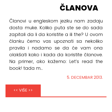
ČLANOVA
Članovi u engleskom jeziku nam zadaju
dosta muke. Koliko puta ste se do sada
zapitali da li da koristite a ili the? U ovom
članku ćemo vas upoznati sa nekoliko
pravila i nadamo se da će vam ona
olakšati kako i kada da koristite članove.
Na primer, ako kažemo: Let’s read the
book! tada m...
5. DECEMBAR 2013.
<< VIŠE >>