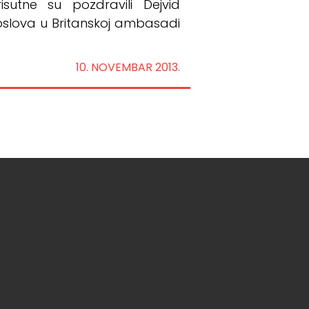
isutne su pozdravili Dejvid
oslova u Britanskoj ambasadi
10. NOVEMBAR 2013.