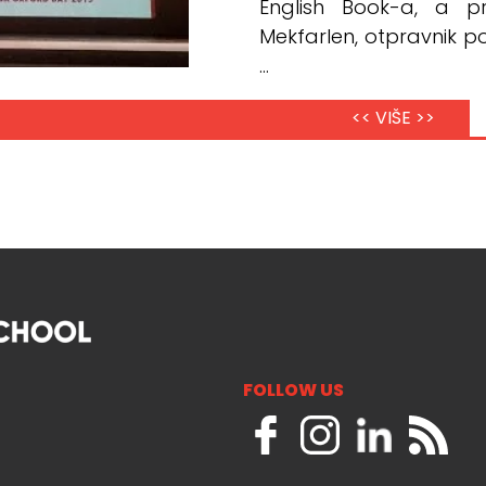
English Book-a, a pr
Mekfarlen, otpravnik p
...
<< VIŠE >>
FOLLOW US