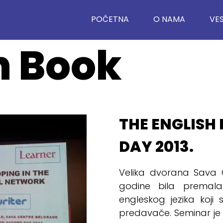
POČETNA
O NAMA
VES
h Book
THE ENGLISH
DAY 2013.
Velika dvorana Sava 
godine bila premala
engleskog jezika koji 
predavače. Seminar je o