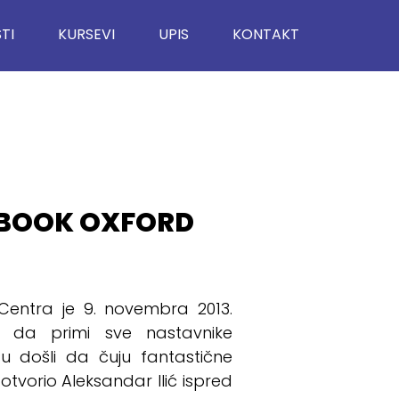
TI
KURSEVI
UPIS
KONTAKT
 BOOK OXFORD
Centra je 9. novembra 2013.
 da primi sve nastavnike
su došli da čuju fantastične
tvorio Aleksandar Ilić ispred