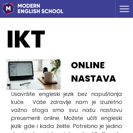
IKT
ONLINE
NASTAVA
Usavršite engleski jezik bez napuštanja
kuće. Vaše zdravlje nam je izuzetno
važno stoga smo svu našu nastavu
preusmerili online. Možete učiti engleski
jezik gde i kada želite. Potrebno je jedino