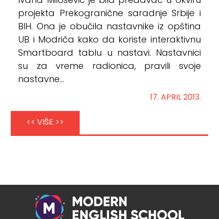
Ivana Milošević je bila predavač u okviru
projekta Prekogranične saradnje Srbije i
BIH. Ona je obučila nastavnike iz opština
UB i Modriča kako da koriste interaktivnu
Smartboard tablu u nastavi. Nastavnici
su za vreme radionica, pravili svoje
nastavne...
17. APRIL 2013.
<< VIŠE >>