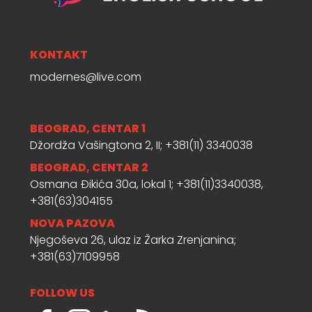
KONTAKT
modernes@live.com
BEOGRAD, CENTAR 1
Džordža Vašingtona 2, II; +381(11) 3340038
BEOGRAD, CENTAR 2
Osmana Đikića 30a, lokal 1; +381(11)3340038,
+381(63)304155
NOVA PAZOVA
Njegoševa 26, ulaz iz Žarka Zrenjanina;
+381(63)7109958
FOLLOW US