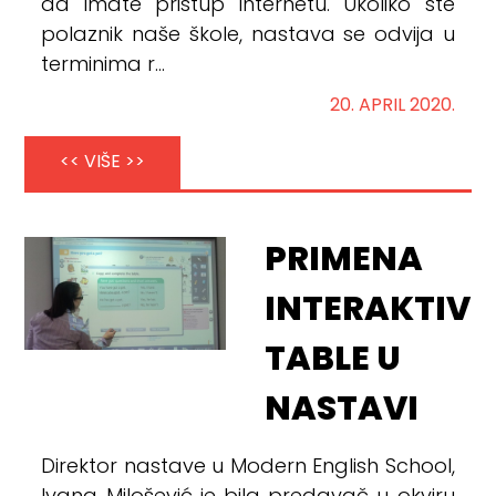
da imate pristup internetu. Ukoliko ste
polaznik naše škole, nastava se odvija u
terminima r...
20. APRIL 2020.
<< VIŠE >>
PRIMENA
INTERAKTIVN
TABLE U
NASTAVI
Direktor nastave u Modern English School,