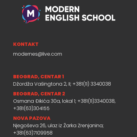
KONTAKT
modernes@live.com
BEOGRAD, CENTAR 1
Džordža Vašingtona 2, II; +381(11) 3340038
BEOGRAD, CENTAR 2
Osmana Đikića 30a, lokal 1; +381(11)3340038,
+381(63)304155
NOVA PAZOVA
Njegoševa 26, ulaz iz Žarka Zrenjanina;
+381(63)7109958