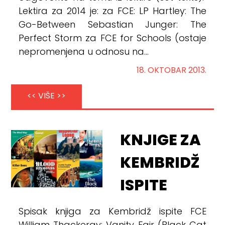
Lektira za 2014 je: za FCE: LP Hartley: The
Go-Between Sebastian Junger: The
Perfect Storm za FCE for Schools (ostaje
nepromenjena u odnosu na...
18. OKTOBAR 2013.
<< VIŠE >>
KNJIGE ZA
KEMBRIDŽ
ISPITE
Spisak knjiga za Kembridž ispite FCE