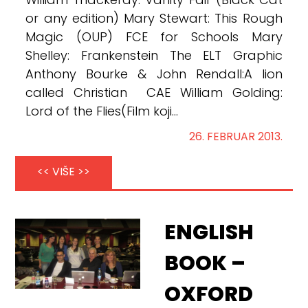
William Thackeray: Vanity Fair (Black Cat
or any edition) Mary Stewart: This Rough
Magic (OUP) FCE for Schools Mary
Shelley: Frankenstein The ELT Graphic
Anthony Bourke & John Rendall:A lion
called Christian CAE William Golding:
Lord of the Flies(Film koji...
26. FEBRUAR 2013.
<< VIŠE >>
ENGLISH
BOOK –
OXFORD