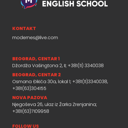
KONTAKT
modernes@live.com
BEOGRAD, CENTAR 1
Džordža Vašingtona 2, II; +381(11) 3340038
BEOGRAD, CENTAR 2
Osmana Đikića 30a, lokal 1; +381(11)3340038,
+381(63)304155
NOVA PAZOVA
Njegoševa 26, ulaz iz Žarka Zrenjanina;
+381(63)7109958
FOLLOW US