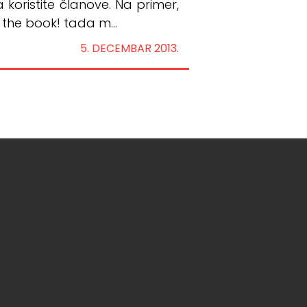
 koristite članove. Na primer,
the book! tada m...
5. DECEMBAR 2013.