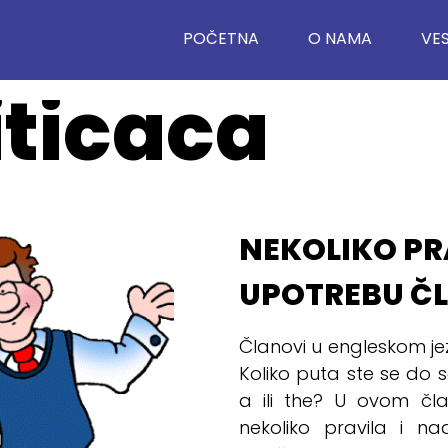
POČETNA
O NAMA
VES
iticaca
NEKOLIKO PR
UPOTREBU Č
Članovi u engleskom j
Koliko puta ste se do sa
a ili the? U ovom čl
nekoliko pravila i