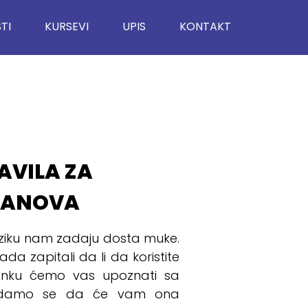
TI
KURSEVI
UPIS
KONTAKT
AVILA ZA
LANOVA
eziku nam zadaju dosta muke.
da zapitali da li da koristite
anku ćemo vas upoznati sa
 nadamo se da će vam ona