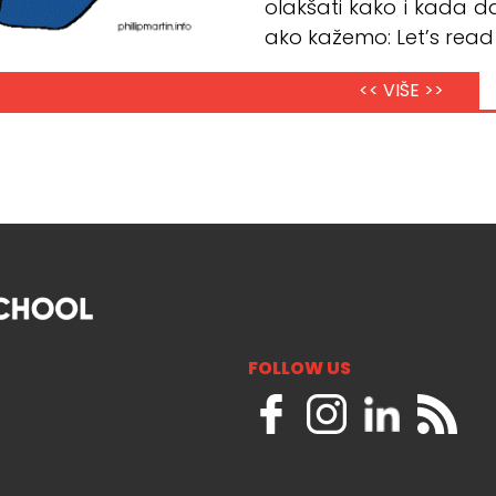
olakšati kako i kada da
ako kažemo: Let’s read 
<< VIŠE >>
FOLLOW US