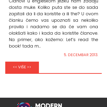
Članovi u engleskom jeziku nam zadaju
dosta muke. Koliko puta ste se do sada
zapitali da li da koristite a ili the? U ovom
članku ćemo vas upoznati sa nekoliko
pravila i nadamo se da će vam ona
olakšati kako i kada da koristite članove.
Na primer, ako kažemo: Let’s read the
book! tada m...
5. DECEMBAR 2013.
<< VIŠE >>