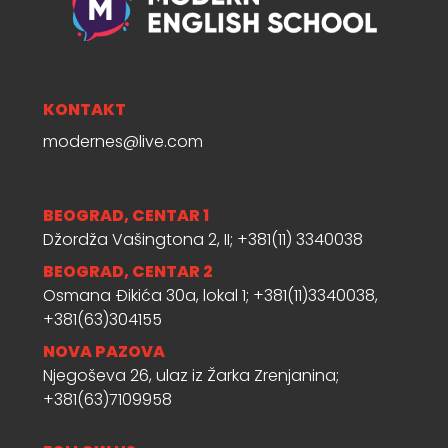
KONTAKT
modernes@live.com
BEOGRAD, CENTAR 1
Džordža Vašingtona 2, II; +381(11) 3340038
BEOGRAD, CENTAR 2
Osmana Đikića 30a, lokal 1; +381(11)3340038,
+381(63)304155
NOVA PAZOVA
Njegoševa 26, ulaz iz Žarka Zrenjanina;
+381(63)7109958