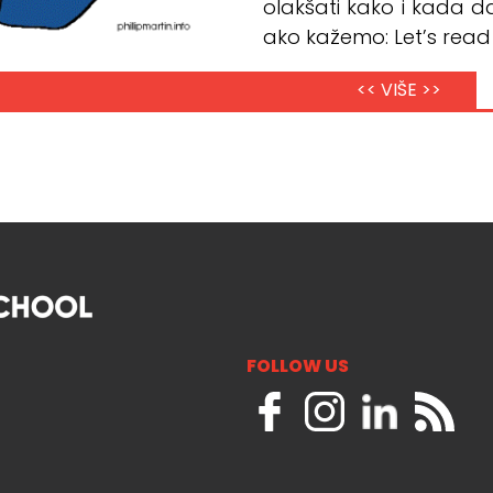
olakšati kako i kada da
ako kažemo: Let’s read 
<< VIŠE >>
FOLLOW US