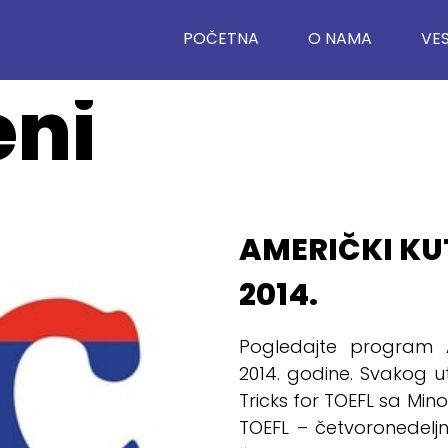
POČETNA
O NAMA
VES
eni
AMERIČKI KU
2014.
Pogledajte program 
2014. godine. Svakog 
Tricks for TOEFL sa Mi
TOEFL – četvoronedeljn