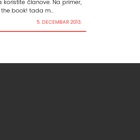
 koristite članove. Na primer,
the book! tada m...
5. DECEMBAR 2013.