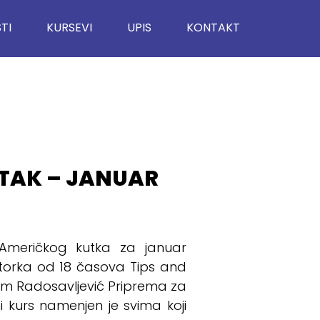
TI
KURSEVI
UPIS
KONTAKT
TAK – JANUAR
Američkog kutka za januar
utorka od 18 časova Tips and
nom Radosavljević Priprema za
i kurs namenjen je svima koji