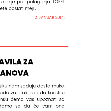
 znanje pre polaganja TOEFL
te poslati mejl...
2. JANUAR 2014.
AVILA ZA
LANOVA
eziku nam zadaju dosta muke.
da zapitali da li da koristite
anku ćemo vas upoznati sa
 nadamo se da će vam ona