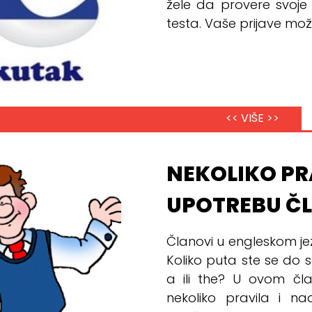
žele da provere svoje
testa. Vaše prijave može
<< VIŠE >>
NEKOLIKO PR
UPOTREBU Č
Članovi u engleskom j
Koliko puta ste se do sa
a ili the? U ovom čl
nekoliko pravila i