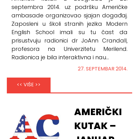
septembra 2014. uz podršku Američke
ambasade organizovao sjajan događaj.
Zaposleni u školi stranih jezika Modern
English School imali su tu čast da
prisustvuju radionici dr JoAnn Crandall,
profesora na Univerzitetu Merilend.
Radionica je bila interaktivna i nau...
27. SEPTEMBAR 2014.
<< VIŠE >>
AMERIČKI
KUTAK –