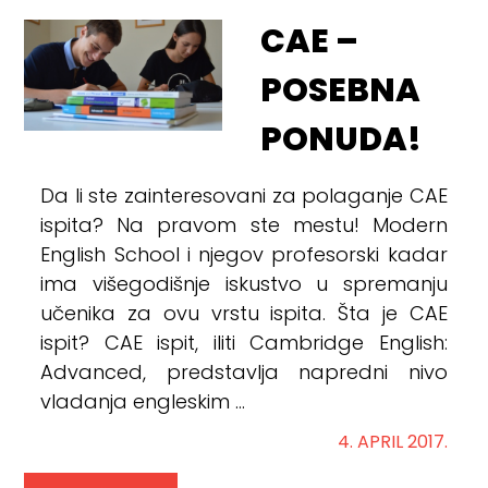
CAE –
POSEBNA
PONUDA!
Da li ste zainteresovani za polaganje CAE
ispita? Na pravom ste mestu! Modern
English School i njegov profesorski kadar
ima višegodišnje iskustvo u spremanju
učenika za ovu vrstu ispita. Šta je CAE
ispit? CAE ispit, iliti Cambridge English:
Advanced, predstavlja napredni nivo
vladanja engleskim ...
4. APRIL 2017.