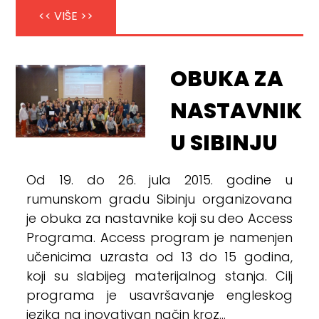
<< VIŠE >>
OBUKA ZA
NASTAVNIKE
U SIBINJU
Od 19. do 26. jula 2015. godine u
rumunskom gradu Sibinju organizovana
je obuka za nastavnike koji su deo Access
Programa. Access program je namenjen
učenicima uzrasta od 13 do 15 godina,
koji su slabijeg materijalnog stanja. Cilj
programa je usavršavanje engleskog
jezika na inovativan način kroz...