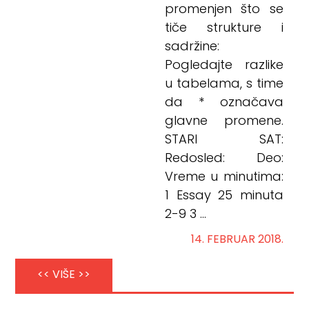
promenjen što se
tiče strukture i
sadržine:
Pogledajte razlike
u tabelama, s time
da * označava
glavne promene.
STARI SAT:
Redosled: Deo:
Vreme u minutima:
1 Essay 25 minuta
2-9 3 ...
14. FEBRUAR 2018.
<< VIŠE >>