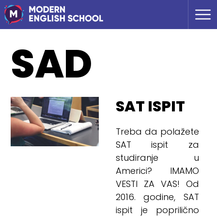
SAD
SAT ISPIT
Treba da polažete
SAT ispit za
studiranje u
Americi? IMAMO
VESTI ZA VAS! Od
2016. godine, SAT
ispit je poprilično