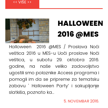
<< VIŠE >>
HALLOWEEN
2016 @MES
Halloween 2016 @MES / Proslava Noći
veštica 2016 u MES-u Uoči proslave Noći
veštica, u subotu 29. oktobra 2016.
godine, na naše veliko zadovoljstvo
ugostili smo polaznike Access programa i
pomogli im da se pripreme za tematsku
zabavu ' Halloween Party’ i sakupljanje
slatkiša, poznato ka...
5. NOVEMBAR 2016.