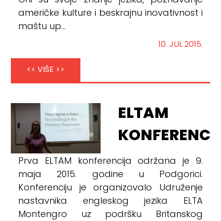
Oni su svoje znanje jezika, poznavanje
američke kulture i beskrajnu inovativnost i
maštu up...
10. JUL 2015.
<< VIŠE >>
ELTAM
KONFERENCI
Prva ELTAM konferencija održana je 9.
maja 2015. godine u Podgorici.
Konferenciju je organizovalo Udruženje
nastavnika engleskog jezika ELTA
Montengro uz podršku Britanskog