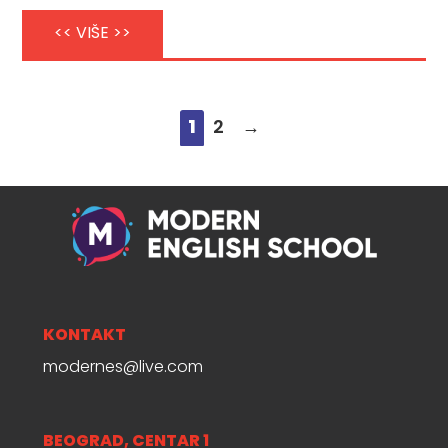
<< VIŠE >>
1
2
→
KONTAKT
modernes@live.com
BEOGRAD, CENTAR 1