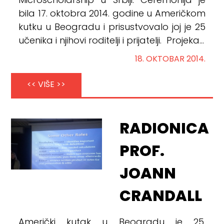
Microscholarship u Srbiji. Ceremonija je
bila 17. oktobra 2014. godine u Američkom
kutku u Beogradu i prisustvovalo joj je 25
učenika i njihovi roditelji i prijatelji. Projeka...
18. OKTOBAR 2014.
<< VIŠE >>
RADIONICA
PROF.
JOANN
CRANDALL
Američki kutak u Beogradu je 25.