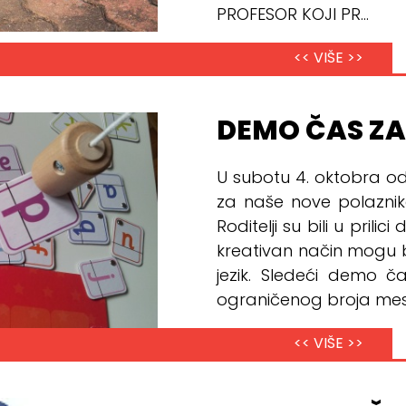
PROFESOR KOJI PR...
<< VIŠE >>
DEMO ČAS ZA
U subotu 4. oktobra o
za naše nove polazni
Roditelji su bili u pril
kreativan način mogu br
jezik. Sledeći demo č
ograničenog broja mest
<< VIŠE >>