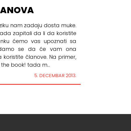
LANOVA
eziku nam zadaju dosta muke.
da zapitali da li da koristite
anku ćemo vas upoznati sa
 nadamo se da će vam ona
 koristite članove. Na primer,
the book! tada m...
5. DECEMBAR 2013.