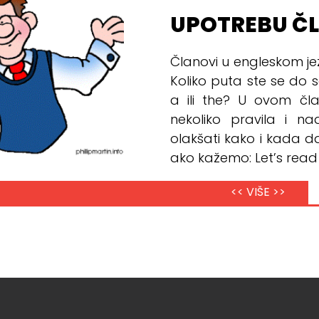
UPOTREBU Č
Članovi u engleskom j
Koliko puta ste se do sa
a ili the? U ovom čl
nekoliko pravila i
olakšati kako i kada da
ako kažemo: Let’s read 
<< VIŠE >>