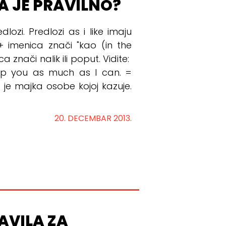
ŠTA JE PRAVILNO?
edlozi. Predlozi as i like imaju
 + imenica znači "kao (in the
ca znači nalik ili poput. Vidite:
help you as much as I can. =
je majka osobe kojoj kazuje.
20. DECEMBAR 2013.
AVILA ZA