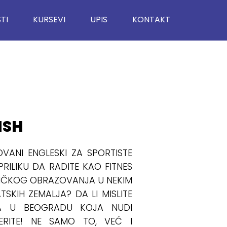
TI
KURSEVI
UPIS
KONTAKT
ISH
OVANI ENGLESKI ZA SPORTISTE
 PRILIKU DA RADITE KAO FITNES
IZIČKOG OBRAZOVANJA U NEKIM
TSKIH ZEMALJA? DA LI MISLITE
A U BEOGRADU KOJA NUDI
RITE! NE SAMO TO, VEĆ I