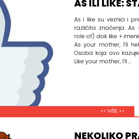
AS ILI LIKE: 
As i like su veznici i pr
različita značenja. As
role of) dok like + imeni
As your mother, I'll 
Osoba koja ovo kazuje 
Like your mother, I'll ...
<< VIŠE >>
NEKOLIKO PR