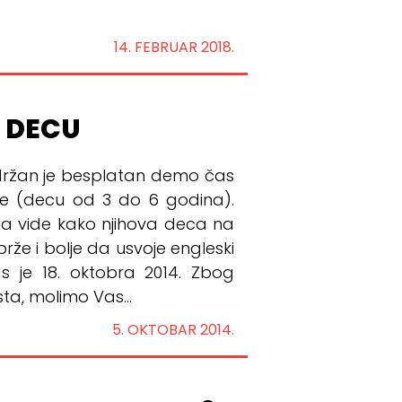
14. FEBRUAR 2018.
 DECU
držan je besplatan demo čas
ke (decu od 3 do 6 godina).
ici da vide kako njihova deca na
že i bolje da usvoje engleski
as je 18. oktobra 2014. Zbog
a, molimo Vas...
5. OKTOBAR 2014.