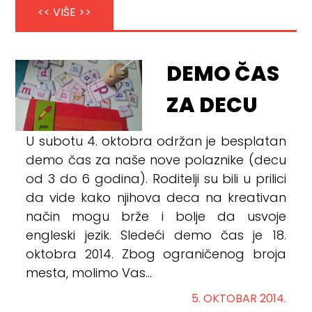
<< VIŠE >>
DEMO ČAS
ZA DECU
U subotu 4. oktobra održan je besplatan
demo čas za naše nove polaznike (decu
od 3 do 6 godina). Roditelji su bili u prilici
da vide kako njihova deca na kreativan
način mogu brže i bolje da usvoje
engleski jezik. Sledeći demo čas je 18.
oktobra 2014. Zbog ograničenog broja
mesta, molimo Vas...
5. OKTOBAR 2014.