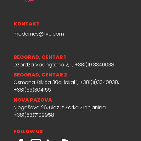
KONTAKT
modernes@live.com
BEOGRAD, CENTAR 1
Džordža Vašingtona 2, II; +381(11) 3340038
BEOGRAD, CENTAR 2
Osmana Đikića 30a, lokal 1; +381(11)3340038,
+381(63)304155
NOVA PAZOVA
Njegoševa 26, ulaz iz Žarka Zrenjanina;
+381(63)7109958
FOLLOW US