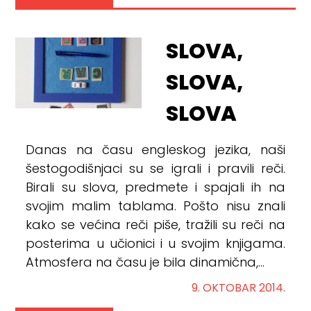
SLOVA,
SLOVA,
SLOVA
Danas na času engleskog jezika, naši
šestogodišnjaci su se igrali i pravili reči.
Birali su slova, predmete i spajali ih na
svojim malim tablama. Pošto nisu znali
kako se većina reči piše, tražili su reči na
posterima u učionici i u svojim knjigama.
Atmosfera na času je bila dinamična,...
9. OKTOBAR 2014.