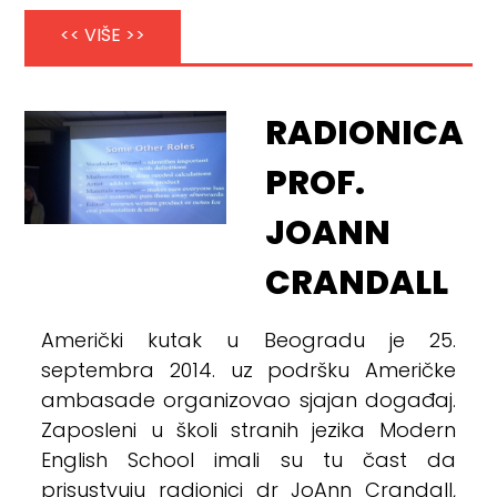
<< VIŠE >>
RADIONICA
PROF.
JOANN
CRANDALL
Američki kutak u Beogradu je 25.
septembra 2014. uz podršku Američke
ambasade organizovao sjajan događaj.
Zaposleni u školi stranih jezika Modern
English School imali su tu čast da
prisustvuju radionici dr JoAnn Crandall,