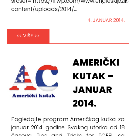
srcset="https://i1.wp.com/www.engleskijezik.
content/uploads/2014/...
4. JANUAR 2014.
<< VIŠE >>
AMERIČKI
KUTAK –
JANUAR
2014.
Pogledajte program Američkog kutka za
januar 2014. godine. Svakog utorka od 18