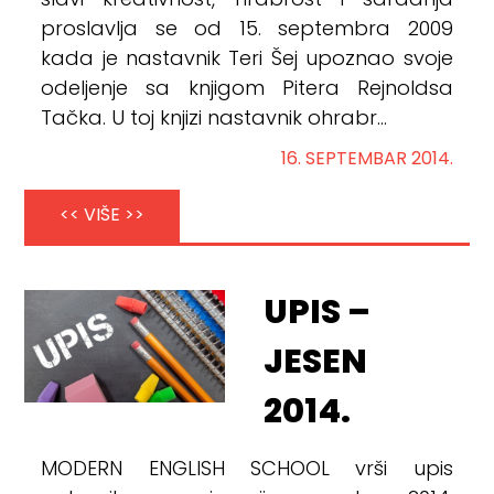
slavi kreativnost, hrabrost i saradnja
proslavlja se od 15. septembra 2009
kada je nastavnik Teri Šej upoznao svoje
odeljenje sa knjigom Pitera Rejnoldsa
Tačka. U toj knjizi nastavnik ohrabr...
16. SEPTEMBAR 2014.
<< VIŠE >>
UPIS –
JESEN
2014.
MODERN ENGLISH SCHOOL vrši upis