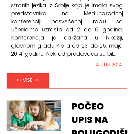
stranih jezika iz Srbije koja je imala svog
predstavnika na Međunarodnoj
konferenciji posvećenoj radu sa
učenicima uzrasta od 2. do 6. godina.
Konferencija je održana u Nikoziji,
glavnom gradu Kipra od 23. do 25. maja
2014. godine. Neki od predavača su bil...
4. JUN 2014.
<< VIŠE >>
POČEO
UPIS NA