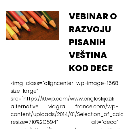
VEBINAR O
RAZVOJU
PISANIH
VEŠTINA
KOD DECE
<img class="aligncenter wp-image-1568
size-large"
src="https://i0.wp.com/www.engleskijezik
alternative viagra france.com/wp-
content/uploads/2014/01/Selection_of_colore
resize=710%2C594" alt="deca"