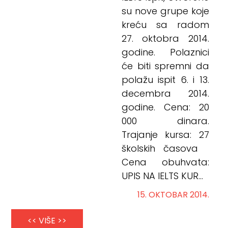
su nove grupe koje
kreću sa radom
27. oktobra 2014.
godine. Polaznici
će biti spremni da
polažu ispit 6. i 13.
decembra 2014.
godine. Cena: 20
000 dinara.
Trajanje kursa: 27
školskih časova
Cena obuhvata:
UPIS NA IELTS KUR...
15. OKTOBAR 2014.
<< VIŠE >>