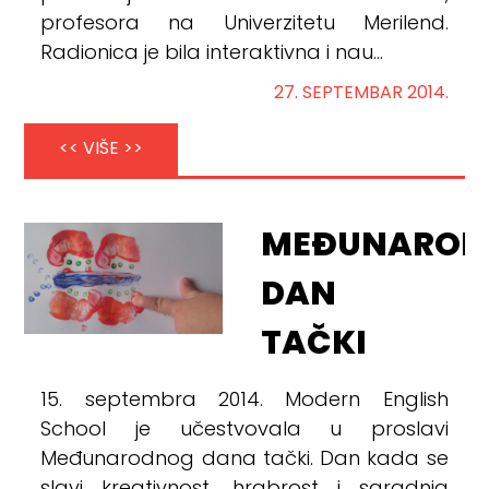
profesora na Univerzitetu Merilend.
Radionica je bila interaktivna i nau...
27. SEPTEMBAR 2014.
<< VIŠE >>
MEĐUNAROD
DAN
TAČKI
15. septembra 2014. Modern English
School je učestvovala u proslavi
Međunarodnog dana tački. Dan kada se