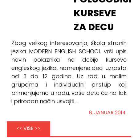
POLUGODIŠN
KURSEVE
ZA DECU
Zbog velikog interesovanja, škola stranih
jezika MODERN ENGLISH SCHOOL vrši upis
novih polaznika na dečije kurseve
engleskog jezika, namenjene deci uzrasta
od 3 do 12 godina. Uz rad u malim
grupama i individualni pristup koji
primenjujemo u radu, vaše dete će na lak
i prirodan način usvojiti ...
8. JANUAR 2014.
<< VIŠE >>