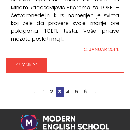
časova Tips and Tricks for TOEFL sa
Minom Radosavljević Priprema za TOEFL –
četvoronedeljni kurs namenjen je svima
koji žele da provere svoje znanje pre
polaganja TOEFL testa. Vaše prijave
možete poslati mejl...
2. JANUAR 2014.
<< VIŠE >>
←
1
2
3
4
5
6
→